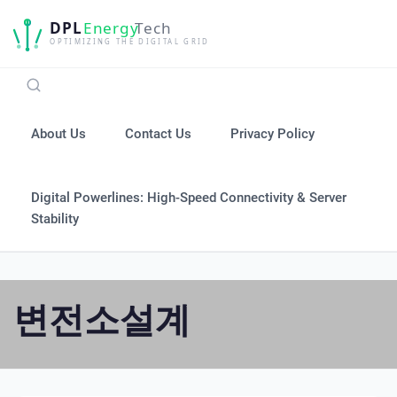
Skip
to
content
About Us
Contact Us
Privacy Policy
Digital Powerlines: High-Speed Connectivity & Server
Stability
변전소설계