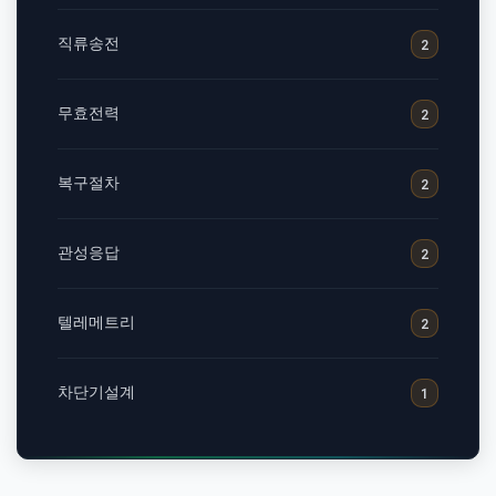
직류송전
2
무효전력
2
복구절차
2
관성응답
2
텔레메트리
2
차단기설계
1