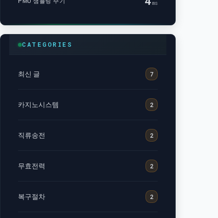
4
PMU 샘플링 주기
ms
CATEGORIES
최신 글
7
카지노시스템
2
직류송전
2
무효전력
2
복구절차
2