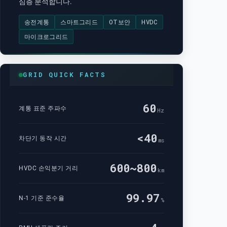
심층 분석합니다.
송전계통
스마트그리드
OT보안
HVDC
마이크로그리드
GRID QUICK FACTS
60
계통 표준 주파수
Hz
<40
차단기 동작 시간
ms
600~800
HVDC 손익분기 거리
km
99.97
N-1 기준 준수율
%