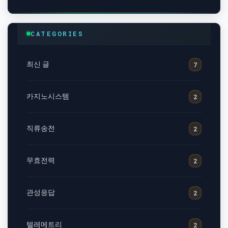
CATEGORIES
최신 글
7
카지노시스템
2
직류송전
2
무효전력
2
관성응답
2
텔레메트리
2