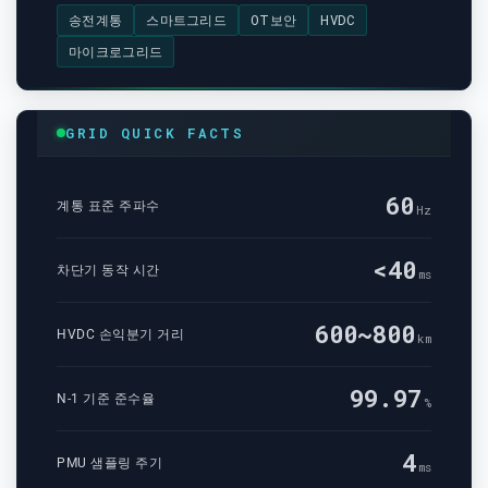
송전계통
스마트그리드
OT보안
HVDC
마이크로그리드
GRID QUICK FACTS
60
계통 표준 주파수
Hz
<40
차단기 동작 시간
ms
600~800
HVDC 손익분기 거리
km
99.97
N-1 기준 준수율
%
4
PMU 샘플링 주기
ms