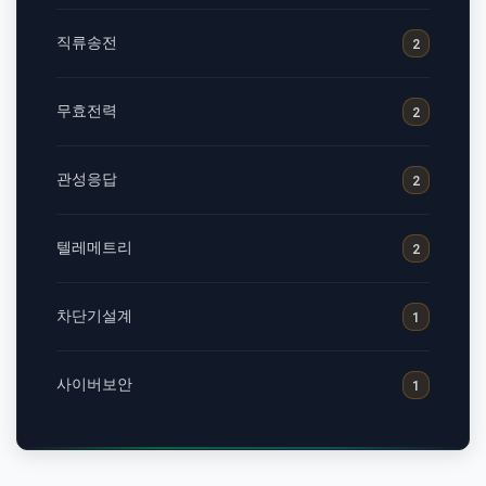
직류송전
2
무효전력
2
관성응답
2
텔레메트리
2
차단기설계
1
사이버보안
1