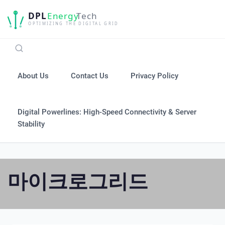
Skip
to
content
About Us
Contact Us
Privacy Policy
Digital Powerlines: High-Speed Connectivity & Server
Stability
마이크로그리드